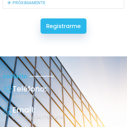
PRÓXIMAMENTE
Registrarme
contacto
Teléfono:
+56920717259
Email:
contacto@34.176.154.14